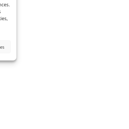
nces.
s
ies,
ies