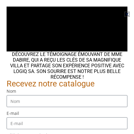
Bénéficiez d’un financement exclusif en
partenariat avec IBBANK
DÉCOUVREZ LE TÉMOIGNAGE ÉMOUVANT DE MME
DABIRE, QUI A REÇU LES CLÉS DE SA MAGNIFIQUE
Crédit immobilier jusqu'à 15 ans de remboursement"
VILLA ET PARTAGE SON EXPÉRIENCE POSITIVE AVEC
LOGIQ SA. SON SOURIRE EST NOTRE PLUS BELLE
Aucun apport initial requis"
RÉCOMPENSE !
Recevez notre catalogue
Accompagnement personnalisé à chaque étape
Nom
SOUMETTEZ VOTRE DEMANDE VIA CE
E-mail
FORMULAIRE
Merci de remplir ce formulaire avec précision afin