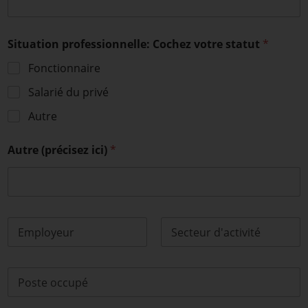
a
t
i
o
Situation professionnelle: Cochez votre statut
*
n
s
Fonctionnaire
*
Salarié du privé
Autre
Autre (précisez ici)
*
P
e
r
Prénom
Nom
s
P
o
o
n
s
n