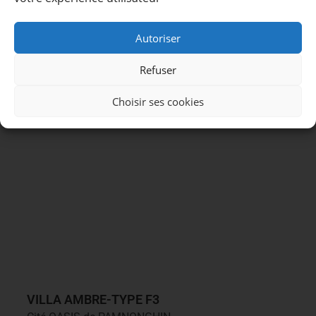
VILLA JADE-TYPE F3
Cité OASIS de PAMNONGHIN
Autoriser
02
01
01
220 m²
Refuser
Plus de détails
Choisir ses cookies
VILLA AMBRE-TYPE F3