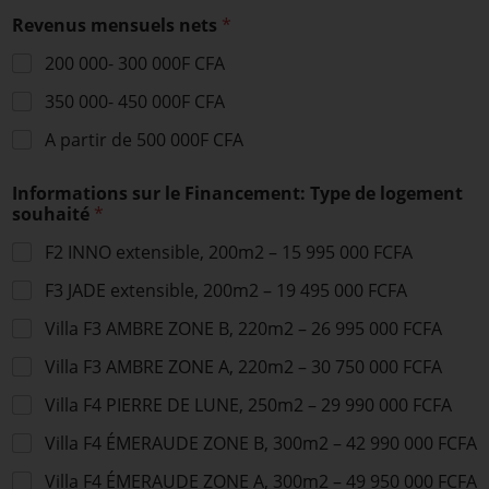
t
e
Revenus mensuels nets
*
e
l
o
l
200 000- 300 000F CFA
c
e
c
s
350 000- 450 000F CFA
u
(
p
c
A partir de 500 000F CFA
é
o
*
p
d
Informations sur le Financement: Type de logement
i
u
souhaité
*
e
*
r
*
F2 INNO extensible, 200m2 – 15 995 000 FCFA
)
*
F3 JADE extensible, 200m2 – 19 495 000 FCFA
Villa F3 AMBRE ZONE B, 220m2 – 26 995 000 FCFA
Villa F3 AMBRE ZONE A, 220m2 – 30 750 000 FCFA
Villa F4 PIERRE DE LUNE, 250m2 – 29 990 000 FCFA
Villa F4 ÉMERAUDE ZONE B, 300m2 – 42 990 000 FCFA
Villa F4 ÉMERAUDE ZONE A, 300m2 – 49 950 000 FCFA