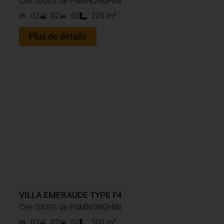
Cité OASIS de PAMNONGHIN
02
02
02
220 m²
Plus de détails
VILLA EMERAUDE TYPE F4
Cité OASIS de PAMNONGHIN​
03
02
02
300 m²